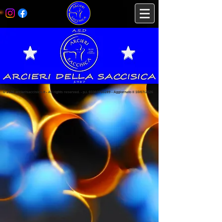
© 2026 arcierisaccisica.it - All rights reserved. - p.i.
03303750289
-
Aggiornato il 10/07/2026